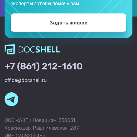
эксперты готовы помочь вам.
Задать вопрос
+7 (861) 212-1610
office@docshell.ru
ООО «АйТи Новация», 350051,
Краснодар, Рашпилевская, 287
ИНН 2308255485