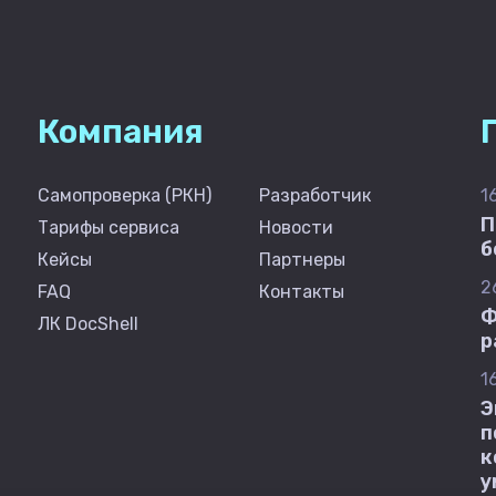
Компания
Самопроверка (РКН)
Разработчик
1
П
Тарифы сервиса
Новости
б
Кейсы
Партнеры
2
FAQ
Контакты
Ф
ЛК DocShell
р
1
Э
п
к
у