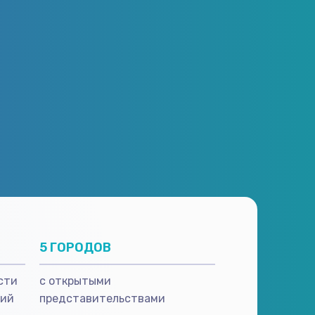
5 ГОРОДОВ
сти
с открытыми
гий
представительствами