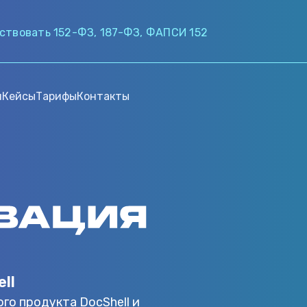
ствовать 152-ФЗ, 187-ФЗ, ФАПСИ 152
и
Кейсы
Тарифы
Контакты
ll
го продукта DocShell и