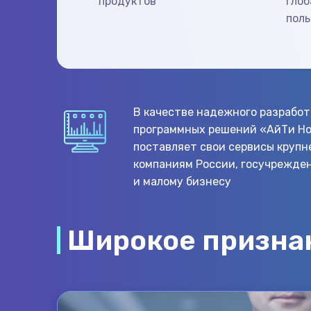
продуктов
глоб
поль
В качестве надежного разработ
программных решений «АйТи Н
поставляет свои сервисы круп
компаниям России, госучрежде
и малому бизнесу
Широкое признан