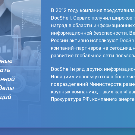
В 2012 году компания представила
DocShell. Сервис получил широкое
наград в области информационных
информационной безопасности. Ве
России активно используют DocShel
компаний-партнеров на сегодняшн
развитие глобальной сети пользов
нные
ать
DocShell и ряд других информаци
Новации» используются в более че
онной
подразделений Министерств разно
еделы
крупных компаниях, таких как «Га
аций
Прокуратура РФ, компаниях энерге