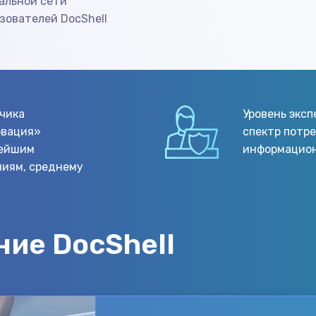
альной сети
зователей DocShell
чика
Уровень экс
овация»
спектр потре
нейшим
информацион
ниям, среднему
ие DocShell