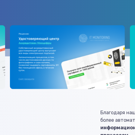
Благодаря на
более автома
информацион