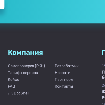
Компания
Самопроверка (РКН)
Разработчик
1
П
Тарифы сервиса
Новости
б
Кейсы
Партнеры
2
FAQ
Контакты
Ф
ЛК DocShell
р
1