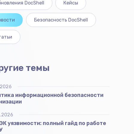
бновления DocShell
Кейсы
овости
Безопасность DocShell
татьи
ругие темы
.2026
тика информационной безопасности
низации
.2026
К уязвимости: полный гайд по работе
У