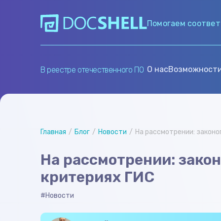
Помогаем соответ
О нас
Возможност
В реестре отечественного ПО
Главная
Блог
Новости
На рассмотрении: законо
На рассмотрении: закон
критериях ГИС
#Новости