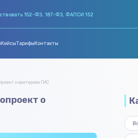
ствовать 152-ФЗ, 187-ФЗ, ФАПСИ 152
и
Кейсы
Тарифы
Контакты
проект о критериях ГИС
опроект о
К
В