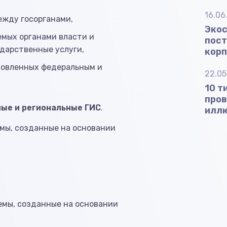
16.06
ежду госорганами,
Экос
емых органами власти и
пост
дарственные услуги,
корп
новленных федеральным и
22.05
10 т
пров
ые и региональные ГИС
.
иллю
мы, созданные на основании
емы, созданные на основании