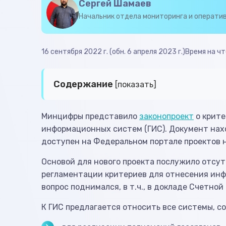
Сергей Шамаев
Начальник отдела мониторинга и операти
16 сентября 2022 г. (обн. 6 апреля 2023 г.)
Время на чте
Содержание
[показать]
Минцифры представило
законопроект
о крите
информационных систем (ГИС). Документ нах
доступен на Федеральном портале проектов 
Основой для нового проекта послужило отсу
регламентации критериев для отнесения инф
вопрос поднимался, в т.ч., в докладе Счетной
К ГИС предлагается относить все системы, с