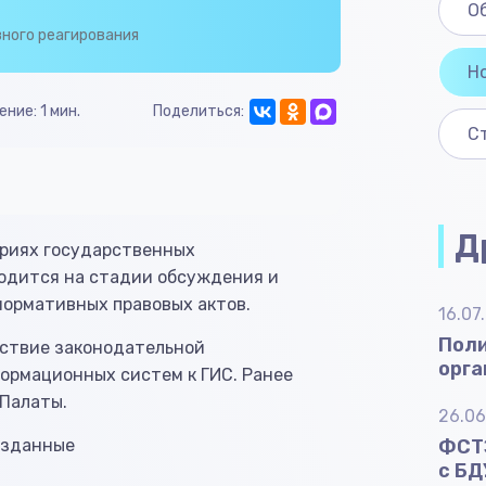
О
вного реагирования
Н
ние: 1 мин.
Поделиться:
С
Д
риях государственных
одится на стадии обсуждения и
нормативных правовых актов.
16.07
Поли
тствие законодательной
орга
ормационных систем к ГИС. Ранее
 Палаты.
26.06
озданные
ФСТЭ
с БД